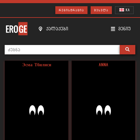
KA
ᲠᲔᲒᲘᲡᲢᲠᲐᲪᲘᲐ
ᲨᲔᲡᲕᲚᲐ
ქალაქები
მენიუ
Эсма Тбилиси
Anna