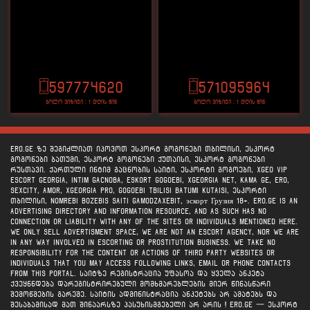
597774620
571095964
ბოლო ვიზიტი : 1 დღის წინ
ბოლო ვიზიტი : 1 დღის წინ
ERO.GE ზე შეგიძლიათ იპოვოთ ესკორტ გოგონები თბილისი, ესკორტ
გოგონები ბათუმი, ესკორტ გოგონები ქუთაისი, ესკორტ გოგონები
რუსთავი. ქართული ინტიმ გაცნობის საიტი, ესკორტი გოგოები, xgeo vip
escort georgia, intim gacnoba, eskort gogoebi, xgeorgia net, kama ge, ero,
sexcity, amor, xgeorgia pro, gogoebi tbilisi batumi kutaisi, ესკორტი
თბილისი, nomrebi bozebis saiti gamodzaxebit, эскорт Грузия 18+. ERO.GE is an
advertising directory and information resource, and as such has no
connection or liability with any of the sites or individuals mentioned here.
We ONLY sell advertisment space, we are not an escort agency, nor we are
in any way involved in escorting or prostitution business. We take no
responsibility for the content or actions of third party websites or
individuals that you may access following links, email or phone contacts
from this portal. საიტზე რეგისტრაცია უფასოა და ყველა ანკეტა
ქვეყნნდება დარეგისტრირებული მომხმარებლების მიერ წინასწარი
შემოწმების გარეშე. საიტის ადმინისტრაცია ანკეტებს არ ამატებს და
შესაბამისად მათ შინაარსზე პასუხისმგებელი არ არის ! Ero.ge — ესკორტ